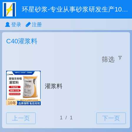
环星砂浆-专业从事砂浆研发生产10余年
登录
注册
C40灌浆料
筛选
灌浆料