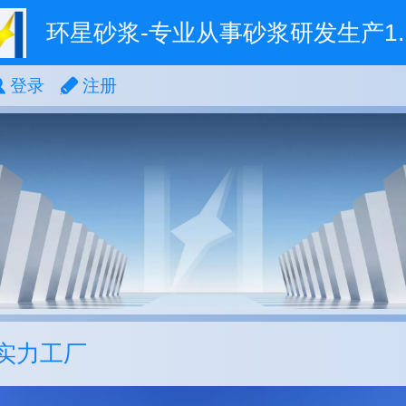
环星砂浆-专业
登录
注册
实力工厂